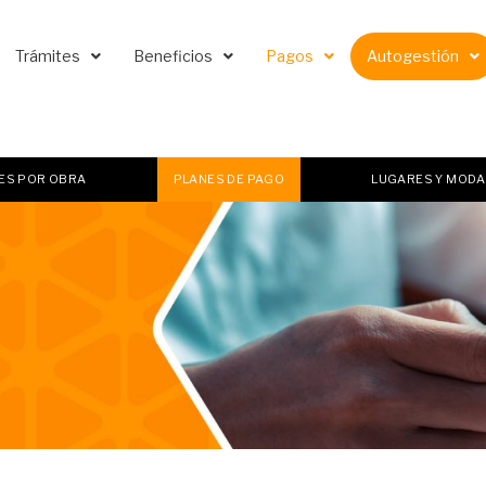
Trámites
Beneficios
Pagos
Autogestión
ES POR OBRA
PLANES DE PAGO
LUGARES Y MODA