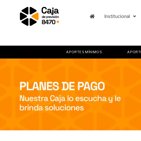
Institucional
Ir
al
contenido
APORTES MÍNIMOS
APORT