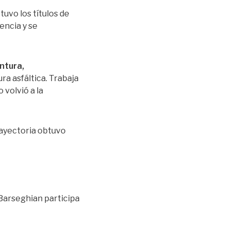
uvo los títulos de
encia y se
intura,
a asfáltica. Trabaja
 volvió a la
rayectoria obtuvo
 Barseghian participa