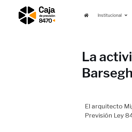
Institucional
Ir
al
contenido
La activ
Barsegh
El arquitecto Mi
Previsión Ley 8