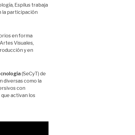
ogía, Espilus trabaja
 la participación
sorios en forma
 Artes Visuales,
producción y en
ecnología
(SeCyT) de
ón diversas como la
mersivos con
 que activan los