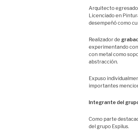
Arquitecto egresado 
Licenciado en Pintura
desempeñó como cura
Realizador de
grabado
experimentando con f
con metal como soporte
abstracción.
Expuso individualmen
importantes mencion
Integrante del grupo
Como parte destacada 
del grupo Espilus.