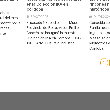
en la Colección IKA en
rincones n
Córdoba
históricos
doba fue
30/07/2025
04/01/202
ural del mes
El pasado 10 de julio, en el Museo
Conocida com
lmente por la
Provincial de Bellas Artes Emilio
Punilla” por 
eradas
Caraffa, se inauguró la muestra
ingreso a tod
ante
"Colección IKA en Córdoba, 1958-
Massé se en
1966: Arte, Cultura e Industria".
kilómetros d
Córdoba.
1