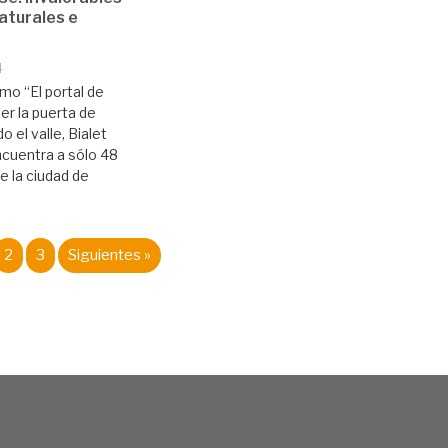
aturales e
4
o “El portal de
ser la puerta de
o el valle, Bialet
cuentra a sólo 48
e la ciudad de
2
3
Siguientes »