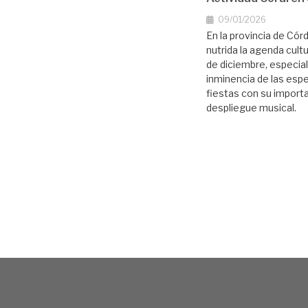
09/01/2026
En la provincia de Cór
nutrida la agenda cult
de diciembre, especia
inminencia de las esp
fiestas con su import
despliegue musical.