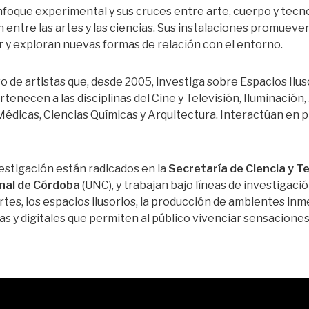
foque experimental y sus cruces entre arte, cuerpo y tecnol
n entre las artes y las ciencias. Sus instalaciones promueven
r y exploran nuevas formas de relación con el entorno.
vo de artistas que, desde 2005, investiga sobre Espacios Ilu
rtenecen a las disciplinas del Cine y Televisión, Iluminación,
Médicas, Ciencias Químicas y Arquitectura. Interactúan en 
estigación están radicados en la
Secretaría de Ciencia y T
nal de Córdoba
(UNC), y trabajan bajo líneas de investigaci
artes, los espacios ilusorios, la producción de ambientes in
s y digitales que permiten al público vivenciar sensaciones